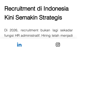
Recruitment di Indonesia 
Kini Semakin Strategis
Di 2026, recruitment bukan lagi sekadar 
fungsi HR administratif. Hiring telah menjadi 
bagian dari strategi pertumbuhan 
perusahaan. Kesalahan merekrut satu 
leadership hire saja dapat berdampak 
besar terhadap revenue, culture, dan 
execution bisnis.
Karena itu, semakin banyak perusahaan 
memilih bekerja sama dengan recruitment 
partner yang benar-benar memahami 
industri mereka, bukan sekadar mengirim 
CV sebanyak mungkin.
Untuk perusahaan global, professional 