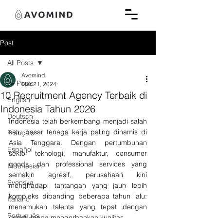
Post
All Posts
Avomind
All Posts
Mar 21, 2024
10 Recruitment Agency Terbaik di
English
Indonesia Tahun 2026
Deutsch
Indonesia telah berkembang menjadi salah 
satu pasar tenaga kerja paling dinamis di 
Français
Asia Tenggara. Dengan pertumbuhan 
Español
sektor teknologi, manufaktur, consumer 
goods, dan professional services yang 
Indonesian
semakin agresif, perusahaan kini 
Svenska
menghadapi tantangan yang jauh lebih 
kompleks dibanding beberapa tahun lalu: 
Italiano
menemukan talenta yang tepat dengan 
Português
cepat, tanpa mengorbankan kualitas.