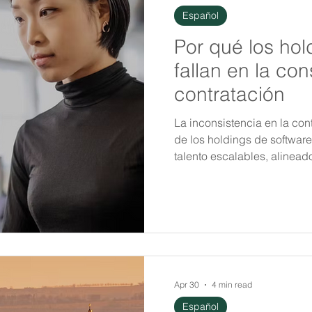
Español
Por qué los hol
fallan en la co
contratación
La inconsistencia en la con
de los holdings de softwar
talento escalables, alinead
portafolios y mercados inte
Apr 30
4 min read
Español