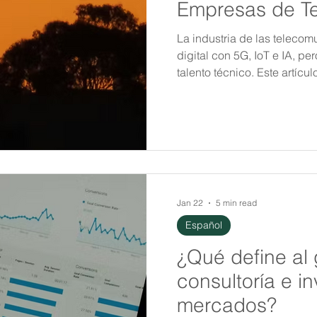
Empresas de T
La industria de las telecom
digital con 5G, IoT e IA, p
talento técnico. Este artícul
las competencias clave y l
agencias especializadas 
ingenieros y técnicos cualif
crecimiento del sector.
Jan 22
5 min read
Español
¿Qué define al 
consultoría e i
mercados?