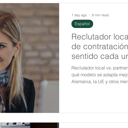
1 day ago
6 min read
Español
Reclutador loca
de contratación
sentido cada u
Reclutador local vs. partne
qué modelo se adapta mejor
Alemania, la UE y otros me