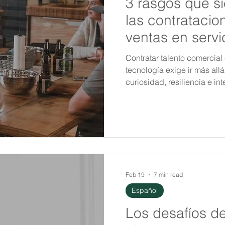
3 rasgos que s
las contratacio
ventas en servi
Contratar talento comercial 
tecnología exige ir más all
curiosidad, resiliencia e i
ciclos complejos, generar c
técnicas con impacto estra
Feb 19
7 min read
Español
Los desafíos de