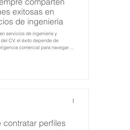
iempre comparten
nes exitosas en
cios de ingeniería
en servicios de ingeniería y
á del CV: el éxito depende de
nteligencia comercial para navegar
redibilidad y conectar soluciones
tégico en mercados internacionales.
 contratar perfiles