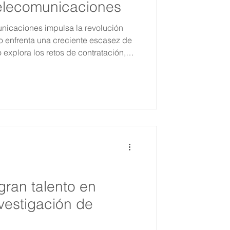
elecomunicaciones
unicaciones impulsa la revolución
ero enfrenta una creciente escasez de
o explora los retos de contratación,
as estrategias —incluido el apoyo de
como Avomind— para atraer
icados y sostener la innovación y el
gran talento en
nvestigación de