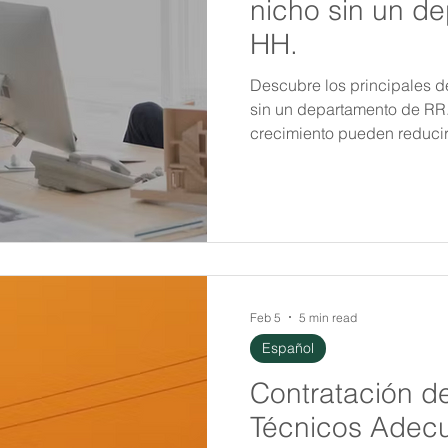
nicho sin un d
HH.
Descubre los principales de
sin un departamento de RR
crecimiento pueden reducir 
especializado y asegurar u
estrategias más inteligentes
Feb 5
5 min read
Español
Contratación de
Técnicos Adecu