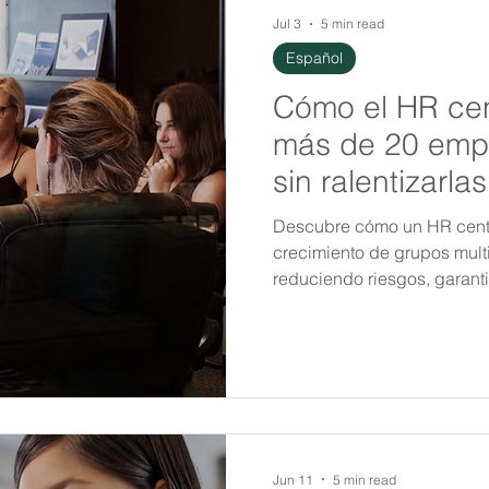
Jul 3
5 min read
Español
Cómo el HR cen
más de 20 empr
sin ralentizarlas
Descubre cómo un HR centr
crecimiento de grupos multi
reduciendo riesgos, garant
escalar sin fricciones.
Jun 11
5 min read