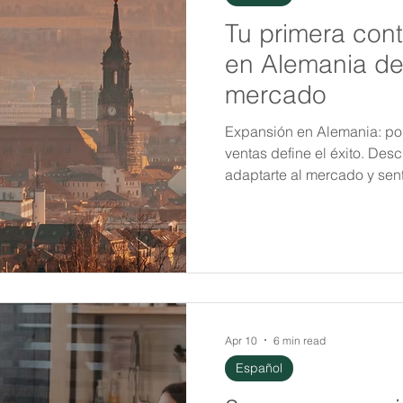
Tu primera cont
en Alemania def
mercado
Expansión en Alemania: por
ventas define el éxito. Des
adaptarte al mercado y sen
sostenible en Europa.
Apr 10
6 min read
Español